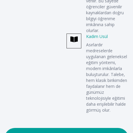
verilir. Bu sayede
öğrenciler güvenilir
kaynaklardan doğru
bilgiyi öğrenme
imkânına sahip
olurlar.
Kadim Usül
Asırlardır
medreselerde
uygulanan geleneksel
eğitim yöntemi,
modern imkânlarla
buluşturulur. Talebe,
hem klasik birikimden
faydalanır hem de
günümüz
teknolojisiyle eğitimi
daha erişilebilir halde
görmüş olur.