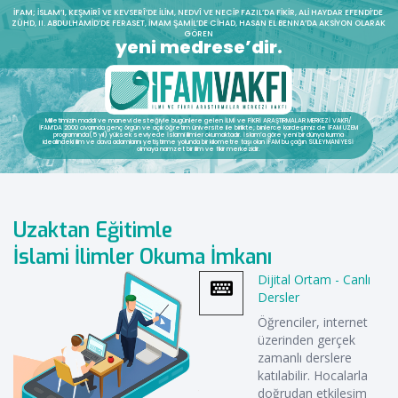
İFAM; İSLAM’I, KEŞMIRÎ VE KEVSERÎ’DE ILIM, NEDVÎ VE NECIP FAZIL’DA FIKIR, ALI HAYDAR EFENDI’DE
ZÜHD, II. ABDULHAMID’DE FERASET, İMAM ŞAMIL’DE CIHAD, HASAN EL BENNA’DA AKSIYON OLARAK
GÖREN
yeni medrese’dir.
Milletimizin maddi ve manevi desteğiyle bugünlere gelen İLMİ ve FİKRİ ARAŞTIRMALAR MERKEZİ VAKFI/
İFAM’DA 2000 civarında genç örgün ve açık öğretim üniversite ile birlikte; binlerce kardeşimiz de İFAM UZEM
programında(5 yıl) yüksek seviyede İslami ilimler okumaktadır. İslam’a göre yeni bir dünya kurma
idealindeki ilim ve dava adamlarını yetiştirme yolunda bir kilometre taşı olan İFAM bu çağın SÜLEYMANİYESİ
olmaya namzet bir ilim ve fikir merkezidir.
Uzaktan Eğitimle
İslami İlimler Okuma İmkanı
Dijital Ortam - Canlı
Dersler
Öğrenciler, internet
üzerinden gerçek
zamanlı derslere
katılabilir. Hocalarla
doğrudan etkileşim