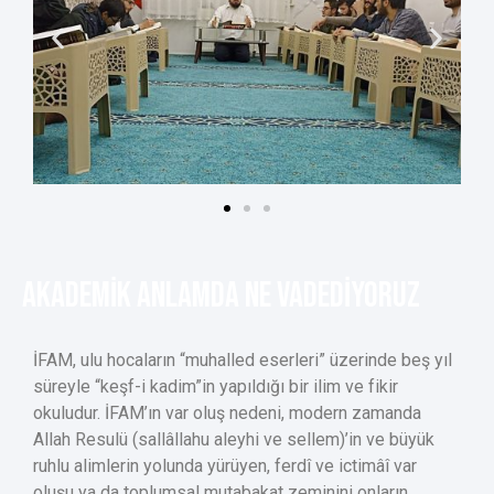
AKADEMİK Anlamda Ne VADEDİYORUZ
İFAM, ulu hocaların “muhalled eserleri” üzerinde beş yıl
süreyle “keşf-i kadim”in yapıldığı bir ilim ve fikir
okuludur. İFAM’ın var oluş nedeni, modern zamanda
Allah Resulü (sallâllahu aleyhi ve sellem)’in ve büyük
ruhlu alimlerin yolunda yürüyen, ferdî ve ictimâî var
oluşu ya da toplumsal mutabakat zeminini onların