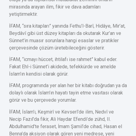
mirasında arayan ilim, fikir ve dava adamları
yetiştirmektir.
İFAM, “sıra kitapları” yanında Fethu’l-Barî, Hidâye, Mir’at,
Beydâvî gibi üst düzey kitapları da okutarak Kur’an ve
Sünnet’in muasır sorunlara hangi esaslar ve pratikler
çerçevesinde çözüm üretebileceğini gösterir.
İFAM, “icmayı hüccet, ihtilafı ise rahmet” kabul eder.
Fakat Ehl-i Sünnet’i akidede, tefekkürde ve amelde
İslam’ın kendisi olarak görür.
İFAM, programında yer alan her bir kitabı doğrudan ya da
dolaylı olarak İslam’ın hayatı tayin etme vasıtası olarak
görür ve bu çerçevede yorumlar.
İFAM; İslam’ı, Keşmirî ve Kevserî’de ilim, Nedvî ve
Necip Fazıl’da fikir, Ali Haydar Efendi’de zühd, II.
Abdulhamid’te feraset, İmam Şamil’de cihad, Hasan el
Benna’da aksiyon olarak gören yeni medrese, yeni