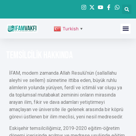
Turkish
▼
TEMSİLCİLİK Hakkında
İFAM, modern zamanda Allah Resulü’nün (sallallahu
aleyhi ve sellem) sünnetine ittiba eden, büyük ruhlu
alimlerin yolunda yürüyen, ferdî ve ictimâî var oluşu ya
da toplumsal mutabakat zeminini onların mirasında
arayan ilim, fikir ve dava adamları yetiştirmeyi
amaçlayan ve üniversite ile gelenek arasında bir köprü
görevi üstlenen bir ilim meclisi, yeni nesil medresedir.
Eskişehir temsilciliğimiz, 2019-2020 eğitim-öğretim
dönemi içerisinde açılmış ve medrese usulünde eğitim