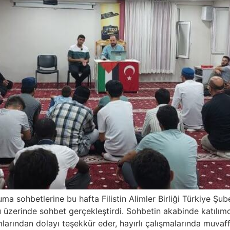
a sohbetlerine bu hafta Filistin Alimler Birliği Türkiye Şu
su üzerinde sohbet gerçekleştirdi. Sohbetin akabinde katılımcı
mlarından dolayı teşekkür eder, hayırlı çalışmalarında muvaffa