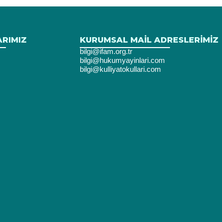
ARIMIZ
KURUMSAL MAIL ADRESLERIMIZ
bilgi@ifam.org.tr
bilgi@hukumyayinlari.com
bilgi@kulliyatokullari.com