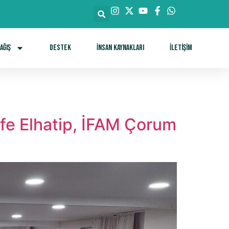
ağış
DESTEK
İnsan Kaynakları
İletişim
eyfe Elhatip, İFAM Çorum