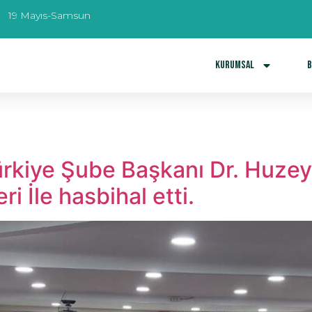
19 Mayıs-Samsun
Kurumsal
B
i Türkiye Şube Başkanı Dr. Huz
ri İle hasbihal etti.