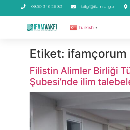
0850 346 26 83
bilgi@ifam.org.tr
Turkish
▼
Etiket:
ifamçorum
Filistin Alimler Birliğ
Şubesi’nde ilim talebele