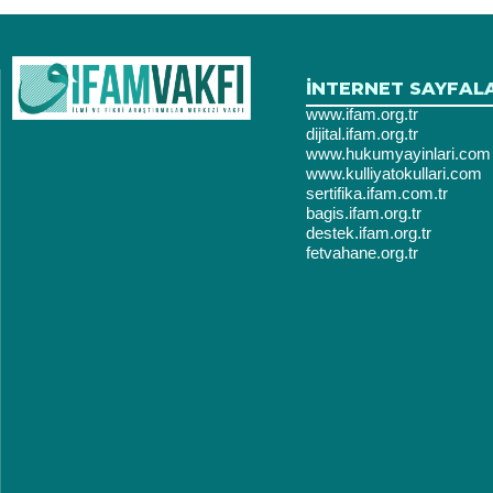
İNTERNET SAYFAL
www.ifam.org.tr
dijital.ifam.org.tr
www.hukumyayinlari.com
www.kulliyatokullari.com
sertifika.ifam.com.tr
bagis.ifam.org.tr
destek.ifam.org.tr
fetvahane.org.tr