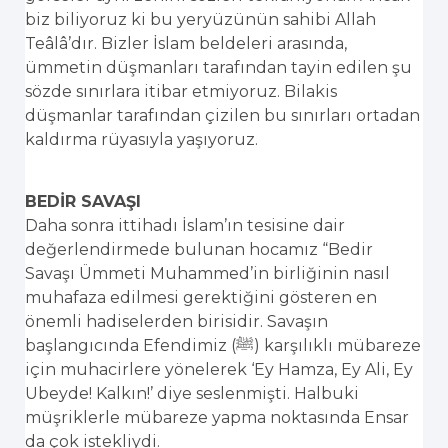
biz biliyoruz ki bu yeryüzünün sahibi Allah
Teâlâ’dır. Bizler İslam beldeleri arasında,
ümmetin düşmanları tarafından tayin edilen şu
sözde sınırlara itibar etmiyoruz. Bilakis
düşmanlar tarafından çizilen bu sınırları ortadan
kaldırma rüyasıyla yaşıyoruz.
BEDİR SAVAŞI
Daha sonra ittihadı İslam’ın tesisine dair
değerlendirmede bulunan hocamız “Bedir
Savaşı Ümmeti Muhammed’in birliğinin nasıl
muhafaza edilmesi gerektiğini gösteren en
önemli hadiselerden birisidir. Savaşın
başlangıcında Efendimiz (ﷺ) karşılıklı mübareze
için muhacirlere yönelerek ‘Ey Hamza, Ey Ali, Ey
Ubeyde! Kalkın!’ diye seslenmişti. Halbuki
müşriklerle mübareze yapma noktasında Ensar
da çok istekliydi.