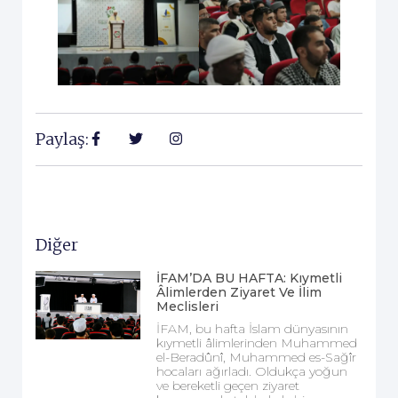
Paylaş:
Diğer
İFAM’DA BU HAFTA: Kıymetli
Âlimlerden Ziyaret Ve İlim
Meclisleri
İFAM, bu hafta İslam dünyasının
kıymetli âlimlerinden Muhammed
el-Beradûnî, Muhammed es-Sağîr
hocaları ağırladı. Oldukça yoğun
ve bereketli geçen ziyaret