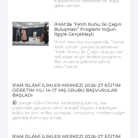
kapsamında talebelerle bir araya
gelen alimler,
İFAM’da “Fetih Ruhu: İki Çağın
Buluşması” Programı Yoğun
İlgiyle Gerçekleşti
İFAM Akıncılar bünyesinde, “Sanat
Allah içindir” şiarıyla düzenlenen
“Fetih Ruhu: İki Çağın Buluşması”
adlı piyes ve şiir dinletisi programı,
fikir ve sanat şölenine sahne
oldu.“Sanat
İFAM İSLÂMÎ İLİMLER MERKEZİ 2026-27 EĞİTİM
ÖĞRETİM YILI 14-17 YAŞ GRUBU BAŞVURULAR
BAŞLADI
Zengin İslâmî İlimler MüfredatıŞubemiz, lise
çağındaki gençlerin zihnî ve kalbî inşasını hedefleyen
köklü bir ilim ve fikir yuvasıdır. Amacımız; modern çağın
getirdiği karmaşa içinde,
İFAM İSLÂMÎ İLİMLER MERKEZİ 2026-27 EĞİTİM