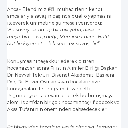
Ancak Efendimiz (ﷺ) muhacirlerin kendi
amcalarıyla savaşın başında düello yapmasını
isteyerek ümmetine şu mesajı veriyordu:
‘Bu savaş herhangi bir milliyetin, nesebin,
meşrebin savaşı değil, Müminle kafirin, Hakla
batılın kıyamete dek sürecek savaşıdır!”
Konuşmasını teşekkür ederek bitiren
hocamızdan sonra Filistin Alimler Birliği Başkanı
Dr. Nevvaf Tekruri, Diyanet Akademisi Başkanı
Doç.Dr. Enver Osman Kaan hocalarımızın
konuşmaları ile program devam etti.
15 gün boyunca devam edecek bu buluşmaya
alemi İslam’dan bir çok hocamız teşrif edecek ve
Aksa Tufanı’nın öneminden bahsedecekler.
Rabbimizden hayırlara vesile olmasını temenni