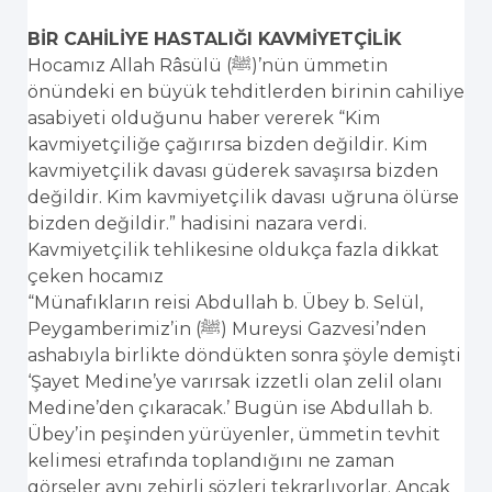
BİR CAHİLİYE HASTALIĞI KAVMİYETÇİLİK
Hocamız Allah Râsülü (ﷺ)’nün ümmetin
önündeki en büyük tehditlerden birinin cahiliye
asabiyeti olduğunu haber vererek “Kim
kavmiyetçiliğe çağırırsa bizden değildir. Kim
kavmiyetçilik davası güderek savaşırsa bizden
değildir. Kim kavmiyetçilik davası uğruna ölürse
bizden değildir.” hadisini nazara verdi.
Kavmiyetçilik tehlikesine oldukça fazla dikkat
çeken hocamız
“Münafıkların reisi Abdullah b. Übey b. Selül,
Peygamberimiz’in (ﷺ) Mureysi Gazvesi’nden
ashabıyla birlikte döndükten sonra şöyle demişti
‘Şayet Medine’ye varırsak izzetli olan zelil olanı
Medine’den çıkaracak.’ Bugün ise Abdullah b.
Übey’in peşinden yürüyenler, ümmetin tevhit
kelimesi etrafında toplandığını ne zaman
görseler aynı zehirli sözleri tekrarlıyorlar. Ancak