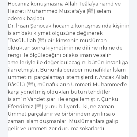
Hocamız konuşmasına Allah Teâla’ya hamd ve
Hazreti Muhammed Mustafa’ya (ﷺ) selam
ederek başladı.
Dr. İhsan Şenocak hocamız konuşmasında kişinin
İslam’daki kıymet ölçüsüne değinerek
“Rasûlullah (ﷺ) bir kimsenin müslüman
olduktan sonra kıymetinin ne dili ne ırkı ne de
rengi ile ölçüleceğini bilakis iman ve salih
amelleriyle ile değer bulacağını bütün insanlığa
ilan etmiştir. Bununla beraber münafıklar İslam
ümmetini parçalamayı istemişlerdir. Ancak Allah
Râsülü (ﷺ), münafıkların Ümmeti Muhammed’e
karşı yöneltmiş oldukları bütün tehditleri
İslam’ın Vahdet şiarı ile engellemiştir. Çünkü
Efendimiz (ﷺ) şunu biliyordu ki, ne zaman
Ümmet parçalanır ve birbirinden ayrılırsa o
zaman İslam düşmanları Müslümanlara galip
gelir ve ümmeti zor duruma sokarlardı.