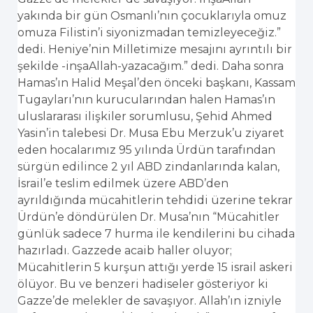
yakında bir gün Osmanlı’nın çocuklarıyla omuz
omuza Filistin’i siyonizmadan temizleyeceğiz.”
dedi. Heniye’nin Milletimize mesajını ayrıntılı bir
şekilde -inşaAllah-yazacağım.” dedi. Daha sonra
Hamas’ın Halid Meşal’den önceki başkanı, Kassam
Tugayları’nın kurucularından halen Hamas’ın
uluslararası ilişkiler sorumlusu, Şehid Ahmed
Yasin’in talebesi Dr. Musa Ebu Merzuk’u ziyaret
eden hocalarımız 95 yılında Ürdün tarafından
sürgün edilince 2 yıl ABD zindanlarında kalan,
İsrail’e teslim edilmek üzere ABD’den
ayrıldığında mücahitlerin tehdidi üzerine tekrar
Ürdün’e döndürülen Dr. Musa’nın “Mücahitler
günlük sadece 7 hurma ile kendilerini bu cihada
hazırladı. Gazzede acaib haller oluyor;
Mücahitlerin 5 kurşun attığı yerde 15 israil askeri
ölüyor. Bu ve benzeri hadiseler gösteriyor ki
Gazze’de melekler de savaşıyor. Allah’ın izniyle