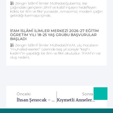
Zengin İslâmî İlimler MüfredatıŞubemiz, lise
çağındaki gençlerin zihnî ve kalbî inşasını hedefleyen
köklü bir ilim ve fikir yuvasıdır. Amacımız; modern çağın
getirdiği karmaşa içinde,
İFAM İSLÂMÎ İLİMLER MERKEZİ 2026-27 EĞİTİM
ÖĞRETİM YILI 18-25 YAŞ GRUBU BAŞVURULAR
BAŞLADI
Zengin İslâmî İlimler MüfredatıİFAM, ulu hocaların
“muhalled eserleri” üzerinde beş yıl süreyle “keşf-i
kadim”in yapıldığı bir ilim ve fikir okuludur. İFAM’ın var
oluş nedeni,
Önceki
Sonraki
İhsan Şenocak – Mektubat Dersleri
Kıymetli Anneleri Rahman’a Vâsıl Olan Diyanet İşleri Başkanı Sayın Ali Erbaş Hocamıza Taziye Ziyareti