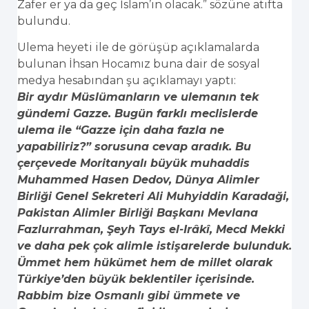
Zafer er ya da geç İslam’ın olacak.” sözüne atıfta
bulundu.
Ulema heyeti ile de görüşüp açıklamalarda
bulunan İhsan Hocamız buna dair de sosyal
medya hesabından şu açıklamayı yaptı:
Bir aydır Müslümanların ve ulemanın tek
gündemi Gazze. Bugün farklı meclislerde
ulema ile “Gazze için daha fazla ne
yapabiliriz?” sorusuna cevap aradık. Bu
çerçevede Moritanyalı büyük muhaddis
Muhammed Hasen Dedov, Dünya Alimler
Birliği Genel Sekreteri Ali Muhyiddin Karadaği,
Pakistan Alimler Birliği Başkanı Mevlana
Fazlurrahman, Şeyh Tays el-Irâkî, Mecd Mekki
ve daha pek çok alimle istişarelerde bulunduk.
Ümmet hem hükümet hem de millet olarak
Türkiye’den büyük beklentiler içerisinde.
Rabbim bize Osmanlı gibi ümmete ve