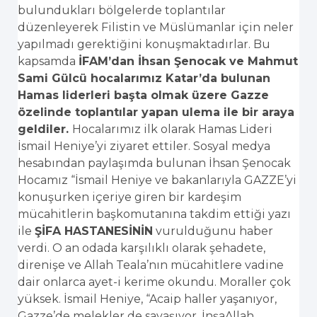
bulundukları bölgelerde toplantılar
düzenleyerek Filistin ve Müslümanlar için neler
yapılmadı gerektiğini konuşmaktadırlar. Bu
kapsamda
İFAM’dan İhsan Şenocak ve Mahmut
Sami Gülcü hocalarımız Katar’da bulunan
Hamas liderleri başta olmak üzere Gazze
özelinde toplantılar yapan ulema ile bir araya
geldiler.
Hocalarımız ilk olarak Hamas Lideri
İsmail Heniye’yi ziyaret ettiler. Sosyal medya
hesabından paylaşımda bulunan İhsan Şenocak
Hocamız “İsmail Heniye ve bakanlarıyla GAZZE’yi
konuşurken içeriye giren bir kardeşim
mücahitlerin başkomutanına takdim ettiği yazı
ile
ŞİFA HASTANESİNİN
vurulduğunu haber
verdi. O an odada karşılıklı olarak şehadete,
direnişe ve Allah Teala’nın mücahitlere vadine
dair onlarca ayet-i kerime okundu. Moraller çok
yüksek. İsmail Heniye, “Acaip haller yaşanıyor,
Gazze’de melekler de savaşıyor. İnşaAllah