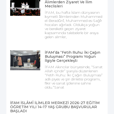
Âlimlerden Ziyaret Ve İlim
Meclisleri
İFAM, bu hafta İslam dünyasının
kıymetli âlimlerinden Muhammed
el-Beradûnî, Muhammed es-Sağîr
hocaları ağırladı. Oldukça yoğun
ve bereketli geçen ziyaret
kapsamında talebelerle bir araya
gelen alimler,
İFAM’da “Fetih Ruhu: İki Çağın
Buluşması” Programı Yoğun
İlgiyle Gerçekleşti
İFAM Akıncılar bünyesinde, “Sanat
Allah içindir” şiarıyla düzenlenen
“Fetih Ruhu: İki Çağın Buluşması”
adlı piyes ve şiir dinletisi programı,
fikir ve sanat şölenine sahne
oldu.“Sanat
İFAM İSLÂMÎ İLİMLER MERKEZİ 2026-27 EĞİTİM
ÖĞRETİM YILI 14-17 YAŞ GRUBU BAŞVURULAR
BAŞLADI