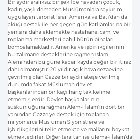
Bir aydır aralıksız bir şekilde havadan çocuk,
kadın, yaşlı demeden Müslümanlara soykırım
uygulayan terörist İsrail Amerika ve Batı’dan da
aldığı destek ile her geçen gün katliamlarına bir
yenisini daha eklemekte hastahane, cami ve
toplanma merkezleri dahil bütün binaları
bombalamaktadır. Amerika ve işbirlikçilerinin
bu zalimane desteklerine rağmen İslam
Alemi’nden bu güne kadar kayda değer bir itiraz
dahi olmamıştır. 20 yıldır açık hava cezaevine
çevrilmiş olan Gazze bir aydır ateşe verilmiş
durumda fakat Müslüman devlet
başkanlarından bir kaçı hariç tek kelime
etmemişlerdir. Devlet başkanlarının
suskunluğuna rağmen Alem-i İslam’ın dört bir
yanından Gazze’ye destek için toplanan
milyonlarca Müslüman Siyonistlere ve
işbirlikçilerini telin etmekte ve mallarını boykot
etmektedirler. Diğer taraftan ise ulema-i İslam’da