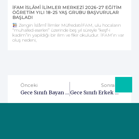
İFAM İSLÂMÎ İLİMLER MERKEZİ 2026-27 EĞİTİM
ÖĞRETİM YILI 18-25 YAŞ GRUBU BAŞVURULAR
BAŞLADI
Zengin İslâmî İlimler MüfredatıİFAM, ulu hocaların
“muhalled eserleri” üzerinde beş yıl süreyle “keşf-i
kadim”in yapıldığı bir ilim ve fikir okuludur. İFAM’ın var
oluş nedeni,
Önceki
Sonraki
Gece Sınıfı Bayan Öğreniciler İçin Önemli Duyuru
Gece Sınıfı Erkek Öğreniciler İçin Önemli Duyuru