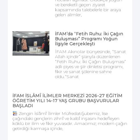
ve bereketli geçen ziyaret
kapsamında talebelerle bir araya
gelen alimler,
İFAM’da “Fetih Ruhu: İki Çağın
Buluşması” Programı Yoğun
İlgiyle Gerçekleşti
İFAM Akıncılar bünyesinde, “Sanat
Allah içindir” şiarıyla düzenlenen
“Fetih Ruhu: İki Çağın Buluşması”
adlı piyes ve şiir dinletisi programı,
fikir ve sanat şölenine sahne
oldu.“Sanat
İFAM İSLÂMÎ İLİMLER MERKEZİ 2026-27 EĞİTİM
ÖĞRETİM YILI 14-17 YAŞ GRUBU BAŞVURULAR
BAŞLADI
Zengin İslâmî İlimler MüfredatıŞubemiz, lise
çağındaki gençlerin zihnî ve kalbî inşasını hedefleyen
köklü bir ilim ve fikir yuvasıdır. Amacımız; modern çağın
getirdiği karmaşa içinde,