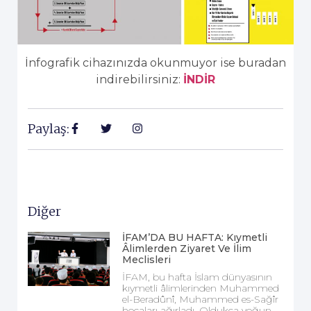
İnfografik cihazınızda okunmuyor ise buradan
indirebilirsiniz:
İNDİR
Paylaş:
Diğer
İFAM’DA BU HAFTA: Kıymetli
Âlimlerden Ziyaret Ve İlim
Meclisleri
İFAM, bu hafta İslam dünyasının
kıymetli âlimlerinden Muhammed
el-Beradûnî, Muhammed es-Sağîr
hocaları ağırladı. Oldukça yoğun