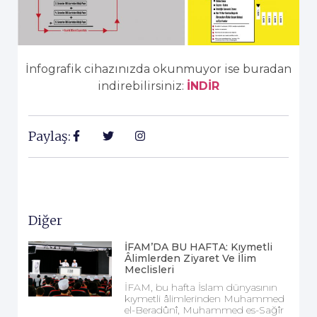
İnfografik cihazınızda okunmuyor ise buradan
indirebilirsiniz:
İNDİR
Paylaş:
Diğer
İFAM’DA BU HAFTA: Kıymetli
Âlimlerden Ziyaret Ve İlim
Meclisleri
İFAM, bu hafta İslam dünyasının
kıymetli âlimlerinden Muhammed
el-Beradûnî, Muhammed es-Sağîr