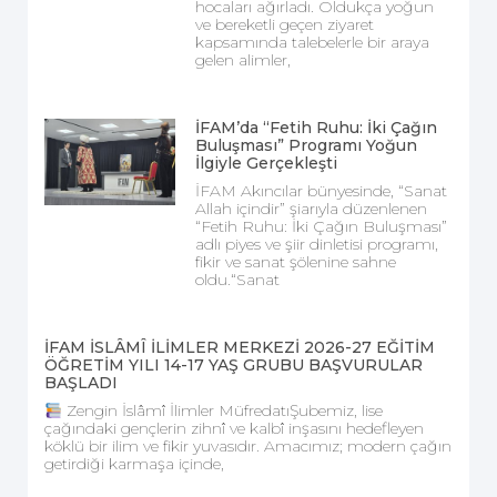
hocaları ağırladı. Oldukça yoğun
ve bereketli geçen ziyaret
kapsamında talebelerle bir araya
gelen alimler,
İFAM’da “Fetih Ruhu: İki Çağın
Buluşması” Programı Yoğun
İlgiyle Gerçekleşti
İFAM Akıncılar bünyesinde, “Sanat
Allah içindir” şiarıyla düzenlenen
“Fetih Ruhu: İki Çağın Buluşması”
adlı piyes ve şiir dinletisi programı,
fikir ve sanat şölenine sahne
oldu.“Sanat
İFAM İSLÂMÎ İLİMLER MERKEZİ 2026-27 EĞİTİM
ÖĞRETİM YILI 14-17 YAŞ GRUBU BAŞVURULAR
BAŞLADI
Zengin İslâmî İlimler MüfredatıŞubemiz, lise
çağındaki gençlerin zihnî ve kalbî inşasını hedefleyen
köklü bir ilim ve fikir yuvasıdır. Amacımız; modern çağın
getirdiği karmaşa içinde,