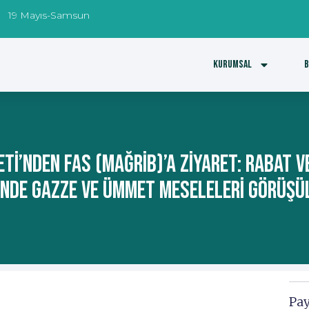
19 Mayıs-Samsun
Kurumsal
B
eti’nden Fas (Mağrib)’a Ziyaret: Rabat V
inde Gazze Ve Ümmet Meseleleri Görüşü
Pay