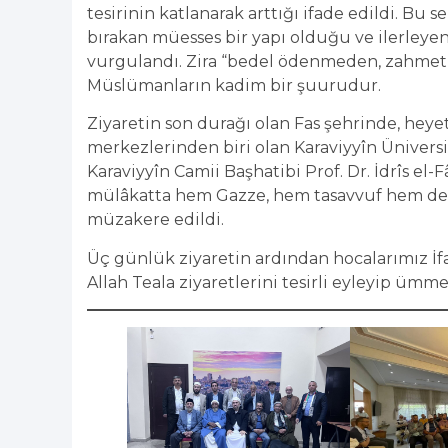
tesirinin katlanarak arttığı ifade edildi. Bu 
bırakan müesses bir yapı olduğu ve ilerleyen
vurgulandı. Zira “bedel ödenmeden, zahmet
Müslümanların kadim bir şuurudur.
Ziyaretin son durağı olan Fas şehrinde, heye
merkezlerinden biri olan Karaviyyîn Ünivers
Karaviyyîn Camii Başhatibi Prof. Dr. İdrîs el-F
mülâkatta hem Gazze, hem tasavvuf hem de 
müzakere edildi.
Üç günlük ziyaretin ardından hocalarımız İf
Allah Teala ziyaretlerini tesirli eyleyip ümme