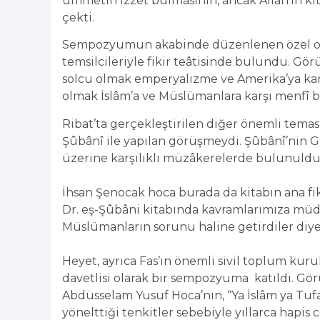
ümmetin izzet bulmasının, ancak Allah’ın k
çekti.
Sempozyumun akabinde düzenlenen özel ot
temsilcileriyle fikir teâtisinde bulundu. Gö
solcu olmak emperyalizme ve Amerika’ya kar
olmak İslâm’a ve Müslümanlara karşı menfî bi
Ribat’ta gerçekleştirilen diğer önemli temasl
Şûbânî ile yapılan görüşmeydi. Şûbânî’nin G
üzerine karşılıklı müzâkerelerde bulunuldu
İhsan Şenocak hoca burada da kitabın ana fi
Dr. eş-Şûbâni kitabında kavramlarımıza müdah
Müslümanların sorunu haline getirdiler diye
Heyet, ayrıca Fas’ın önemli sivil toplum kur
davetlisi olarak bir sempozyuma katıldı. 
Abdüsselam Yusuf Hoca’nın, “Ya İslâm ya Tufa
yönelttiği tenkitler sebebiyle yıllarca hapis