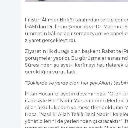
Filistin Âlimler Birliği tarafından tertip edil
İFAM’dan Dr. İhsan Şenocak ve Dr. Mahmut Sa
ümmetin hâline dair sempozyum ve panellere
ziyaret gerçekleştirdi.
Ziyaretin ilk durağı olan başkent Rabat’ta (Ri
görüşmeler yapıldı. Bu görüşmeler esnasında
Sûresi’nden şu ayet-i kerîmeyi hatırlatarak 
gerektiğini vurguladı:
“Göklerde ve yerde olan her şey Allah’ı tesbih 
İhsan Hocamız, ayetin devamındaki “O, ehl-i k
ifadesiyle Benî Nadir Yahudilerinin Medine’de
Allah’a kulluk eden ve mescitleri dolduran Mü
Hoca, “Nasıl ki Allah Teâlâ Benî Nadir’i kalel
yöneticilerini de yerlerinden çıkaracaktır” i