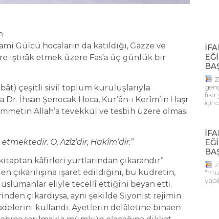
en
mi Gülcü hocaların da katıldığı, Gazze ve
İFA
EĞİ
 iştirâk etmek üzere Fas’a üç günlük bir
BA
Z
genç
bât) çeşitli sivil toplum kuruluşlarıyla
fiki
 Dr. İhsan Şenocak Hoca, Kur’ân-ı Kerîm’in Haşr
için
ümmetin Allah’a tevekkül ve tesbih üzere olması
İFA
etmektedir. O, Azîz’dir, Hakîm’dir.”
EĞİ
BA
itaptan kâfirleri yurtlarından çıkarandır”
Z
n çıkarılışına işaret edildiğini, bu kudretin,
“muh
yapı
slümanlar eliyle tecellî ettiğini beyan etti.
erinden çıkardıysa, aynı şekilde Siyonist rejimin
fadelerini kullandı. Ayetlerin delâletine binaen