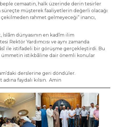
sebeple cemaatin, halk üzerinde derin tesirler
 süreçte müşterek faaliyetlerin değerli olacağı
 çekilmeden rahmet gelmeyeceği” inancı,
t, İslâm dünyasının en kadîm ilim
itesi Rektör Yardımcısı ve aynı zamanda
âsî ile istifadeli bir görüşme gerçekleştirdi. Bu
ümmetin istikbâline dair önemli konular
am’daki derslerine geri döndüler.
t adına faydalı kılsın. Amin