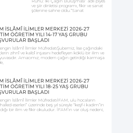
Ruhu: İki Çağın Buluşması” adlı piyes
ve şiir dinletisi programı, fikir ve sanat
şölenine sahne oldu.“Sanat
M İSLÂMÎ İLİMLER MERKEZİ 2026-27
TİM ÖĞRETİM YILI 14-17 YAŞ GRUBU
ŞVURULAR BAŞLADI
engin İslâmî İlimler MüfredatıŞubemiz, lise çağındaki
lerin zihnî ve kalbî inşasını hedefleyen köklü bir ilim ve
r yuvasıdır. Amacımız; modern çağın getirdiği karmaşa
de,
M İSLÂMÎ İLİMLER MERKEZİ 2026-27
TİM ÖĞRETİM YILI 18-25 YAŞ GRUBU
ŞVURULAR BAŞLADI
engin İslâmî İlimler MüfredatıİFAM, ulu hocaların
alled eserleri” üzerinde beş yıl süreyle “keşf-i kadim”in
ldığı bir ilim ve fikir okuludur. İFAM’ın var oluş nedeni,