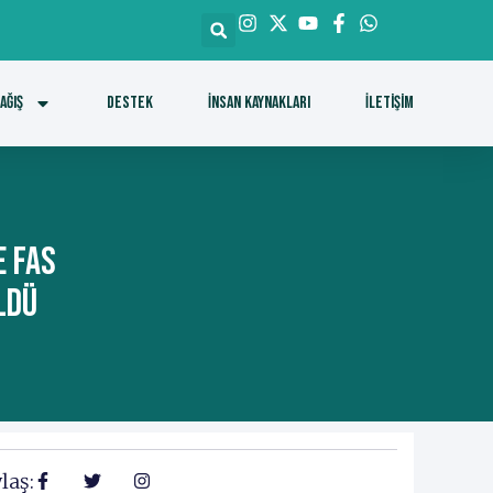
ağış
DESTEK
İnsan Kaynakları
İletişim
e Fas
ldü
laş: