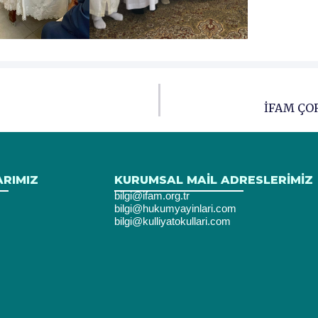
İFAM ÇO
ARIMIZ
KURUMSAL MAIL ADRESLERIMIZ
bilgi@ifam.org.tr
bilgi@hukumyayinlari.com
bilgi@kulliyatokullari.com