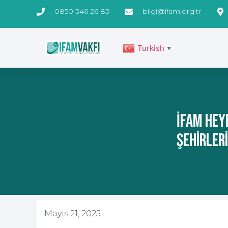
0850 346 26 83
bilgi@ifam.org.tr
Turkish
▼
İFAM Hey
Şehirler
Mayıs 21, 2025