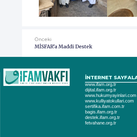
Önceki
MİSFAR’a Maddi Destek
İNTERNET SAYFAL
www.ifam.org.tr
dijital.ifam.org.tr
www.hukumyayinlari.com
www.kulliyatokullari.com
sertifika.ifam.com.tr
bagis.ifam.org.tr
destek.ifam.org.tr
fetvahane.org.tr