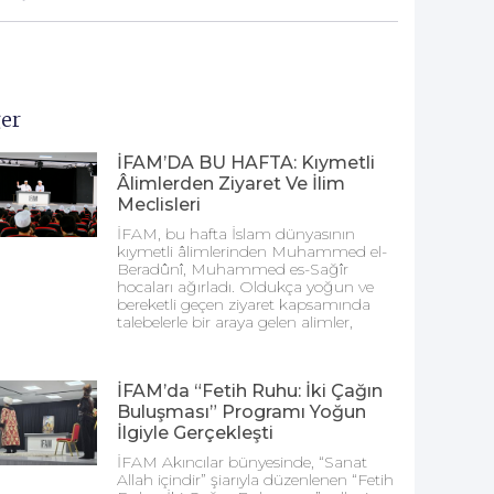
er
İFAM’DA BU HAFTA: Kıymetli
Âlimlerden Ziyaret Ve İlim
Meclisleri
İFAM, bu hafta İslam dünyasının
kıymetli âlimlerinden Muhammed el-
Beradûnî, Muhammed es-Sağîr
hocaları ağırladı. Oldukça yoğun ve
bereketli geçen ziyaret kapsamında
talebelerle bir araya gelen alimler,
İFAM’da “Fetih Ruhu: İki Çağın
Buluşması” Programı Yoğun
İlgiyle Gerçekleşti
İFAM Akıncılar bünyesinde, “Sanat
Allah içindir” şiarıyla düzenlenen “Fetih