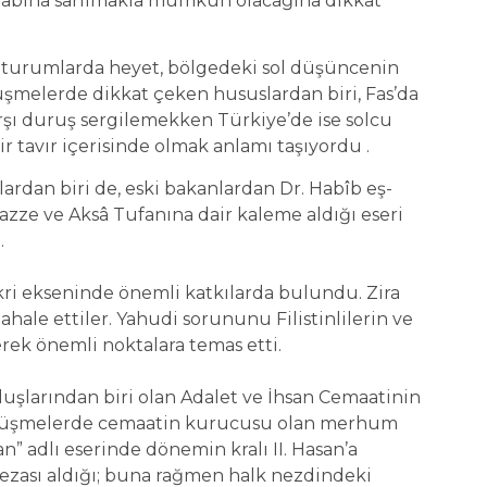
itabına sarılmakla mümkün olacağına dikkat
urumlarda heyet, bölgedeki sol düşüncenin
rüşmelerde dikkat çeken hususlardan biri, Fas’da
şı duruş sergilemekken Türkiye’de ise solcu
r tavır içerisinde olmak anlamı taşıyordu .
ardan biri de, eski bakanlardan Dr. Habîb eş-
azze ve Aksâ Tufanına dair kaleme aldığı eseri
.
kri ekseninde önemli katkılarda bulundu. Zira
ale ettiler. Yahudi sorununu Filistinlilerin ve
rek önemli noktalara temas etti.
uluşlarından biri olan Adalet ve İhsan Cemaatinin
Görüşmelerde cemaatin kurucusu olan merhum
n” adlı eserinde dönemin kralı II. Hasan’a
 cezası aldığı; buna rağmen halk nezdindeki