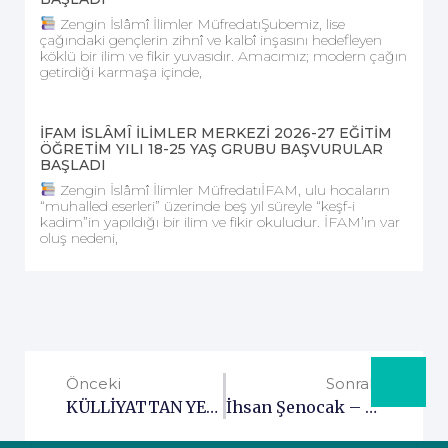
Zengin İslâmî İlimler MüfredatıŞubemiz, lise
çağındaki gençlerin zihnî ve kalbî inşasını hedefleyen
köklü bir ilim ve fikir yuvasıdır. Amacımız; modern çağın
getirdiği karmaşa içinde,
İFAM İSLÂMÎ İLİMLER MERKEZİ 2026-27 EĞİTİM
ÖĞRETİM YILI 18-25 YAŞ GRUBU BAŞVURULAR
BAŞLADI
Zengin İslâmî İlimler MüfredatıİFAM, ulu hocaların
“muhalled eserleri” üzerinde beş yıl süreyle “keşf-i
kadim”in yapıldığı bir ilim ve fikir okuludur. İFAM’ın var
oluş nedeni,
Önceki
Sonraki
KÜLLİYATTAN YENİ EĞİTİM YILI ÖNCESİ ONLİNE VELİ TOPLANTISI
İhsan Şenocak – Mektubat Dersleri