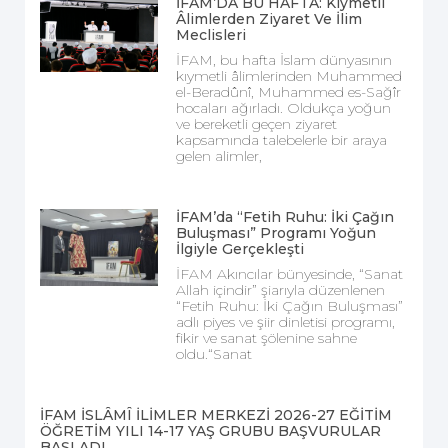
İFAM’DA BU HAFTA: Kıymetli
Âlimlerden Ziyaret Ve İlim
Meclisleri
İFAM, bu hafta İslam dünyasının
kıymetli âlimlerinden Muhammed
el-Beradûnî, Muhammed es-Sağîr
hocaları ağırladı. Oldukça yoğun
ve bereketli geçen ziyaret
kapsamında talebelerle bir araya
gelen alimler,
İFAM’da “Fetih Ruhu: İki Çağın
Buluşması” Programı Yoğun
İlgiyle Gerçekleşti
İFAM Akıncılar bünyesinde, “Sanat
Allah içindir” şiarıyla düzenlenen
“Fetih Ruhu: İki Çağın Buluşması”
adlı piyes ve şiir dinletisi programı,
fikir ve sanat şölenine sahne
oldu.“Sanat
İFAM İSLÂMÎ İLİMLER MERKEZİ 2026-27 EĞİTİM
ÖĞRETİM YILI 14-17 YAŞ GRUBU BAŞVURULAR
BAŞLADI