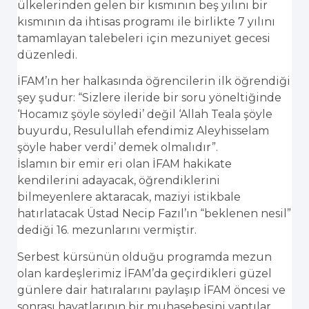
ülkelerinden gelen bir kısmının beş yılını bir
kısmının da ihtisas programı ile birlikte 7 yılını
tamamlayan talebeleri için mezuniyet gecesi
düzenledi.
İFAM’ın her halkasında öğrencilerin ilk öğrendiği
şey şudur: “Sizlere ileride bir soru yöneltiğinde
‘Hocamız şöyle söyledi’ değil ‘Allah Teala şöyle
buyurdu, Resulullah efendimiz Aleyhisselam
şöyle haber verdi’ demek olmalıdır”.
İslamın bir emir eri olan İFAM hakikate
kendilerini adayacak, öğrendiklerini
bilmeyenlere aktaracak, maziyi istikbale
hatırlatacak Üstad Necip Fazıl’ın “beklenen nesil”
dediği 16. mezunlarını vermiştir.
Serbest kürsünün olduğu programda mezun
olan kardeşlerimiz İFAM’da geçirdikleri güzel
günlere dair hatıralarını paylaşıp İFAM öncesi ve
sonrası hayatlarının bir muhasebesini yaptılar.