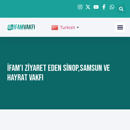
Turkish
▼
İFAM’ı Ziyaret Eden Sinop,Samsun Ve
Hayrat Vakfı