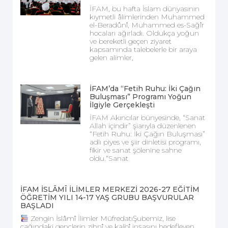
İFAM, bu hafta İslam dünyasının
kıymetli âlimlerinden Muhammed
el-Beradûnî, Muhammed es-Sağîr
hocaları ağırladı. Oldukça yoğun
ve bereketli geçen ziyaret
kapsamında talebelerle bir araya
gelen alimler,
İFAM’da “Fetih Ruhu: İki Çağın
Buluşması” Programı Yoğun
İlgiyle Gerçekleşti
İFAM Akıncılar bünyesinde, “Sanat
Allah içindir” şiarıyla düzenlenen
“Fetih Ruhu: İki Çağın Buluşması”
adlı piyes ve şiir dinletisi programı,
fikir ve sanat şölenine sahne
oldu.“Sanat
İFAM İSLÂMÎ İLİMLER MERKEZİ 2026-27 EĞİTİM
ÖĞRETİM YILI 14-17 YAŞ GRUBU BAŞVURULAR
BAŞLADI
Zengin İslâmî İlimler MüfredatıŞubemiz, lise
çağındaki gençlerin zihnî ve kalbî inşasını hedefleyen