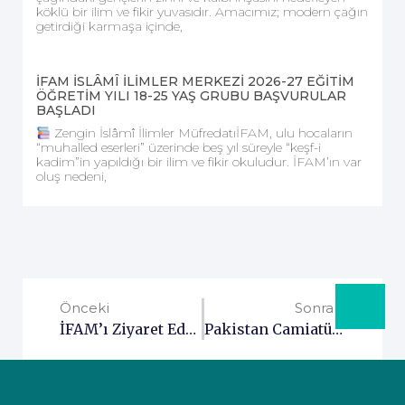
köklü bir ilim ve fikir yuvasıdır. Amacımız; modern çağın
getirdiği karmaşa içinde,
İFAM İSLÂMÎ İLİMLER MERKEZİ 2026-27 EĞİTİM
ÖĞRETİM YILI 18-25 YAŞ GRUBU BAŞVURULAR
BAŞLADI
Zengin İslâmî İlimler MüfredatıİFAM, ulu hocaların
“muhalled eserleri” üzerinde beş yıl süreyle “keşf-i
kadim”in yapıldığı bir ilim ve fikir okuludur. İFAM’ın var
oluş nedeni,
Önceki
Sonraki
İFAM’ı Ziyaret Eden, Erbakan Vakfı Genel Başkanı Dr. Fatih Erbakan Kardeşimizle Muhterem Erbakan Hocamızı Yâd Ettik
Pakistan Camiatü’r Reşid Üniversitesi Hocalarından Müfti Ebu Lübabe