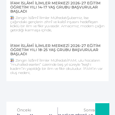
İFAM İSLÂMÎ İLİMLER MERKEZİ 2026-27 EĞİTİM
ÖĞRETİM YILI 14-17 YAŞ GRUBU BAŞVURULAR
BAŞLADI
Zengin İslâmî İlimler MüfredatıŞubemiz, lise
çağındaki gençlerin zihnî ve kalbî inşasını hedefleyen
köklü bir ilim ve fikir yuvasıdır. Amacımız; modern çağın
getirdiği karmaşa içinde,
İFAM İSLÂMÎ İLİMLER MERKEZİ 2026-27 EĞİTİM
ÖĞRETİM YILI 18-25 YAŞ GRUBU BAŞVURULAR
BAŞLADI
Zengin İslâmî İlimler MüfredatıİFAM, ulu hocaların
“muhalled eserleri” üzerinde beş yıl süreyle “keşf-i
kadim”in yapıldığı bir ilim ve fikir okuludur. İFAM’ın var
oluş nedeni,
Önceki
Sonraki