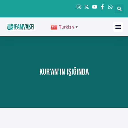
Turkish
▼
Kur’an’ın Işığında