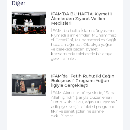
Diğer
İFAM’DA BU HAFTA: Kıymetli
Âlimlerden Ziyaret Ve İlim
Meclisleri
İFAM, bu hafta İslam dünyasının
kıymetli âlimlerinden Muhammed
el-Beradûnî, Muhammed es-Sağîr
hocaları ağırladı. Oldukça yoğun
ve bereketli geçen ziyaret
kapsamında talebelerle bir araya
gelen alimler,
İFAM’da “Fetih Ruhu: İki Çağın
Buluşması” Programı Yoğun
İlgiyle Gerçekleşti
İFAM Akıncılar bünyesinde, “Sanat
Allah içindir” şiarıyla düzenlenen
“Fetih Ruhu: İki Çağın Buluşması”
adlı piyes ve şiir dinletisi programı,
fikir ve sanat şölenine sahne
oldu.“Sanat