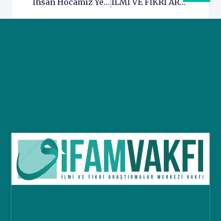
İhsan Hocamız Yeni Dönemde İFAM Öğrencileri İle Hasbihal Ettiler.
ILMİ VE FİKRİ ARAŞTIRMALAR MERKEZİ (İFAM) – Tanıtım Filmi