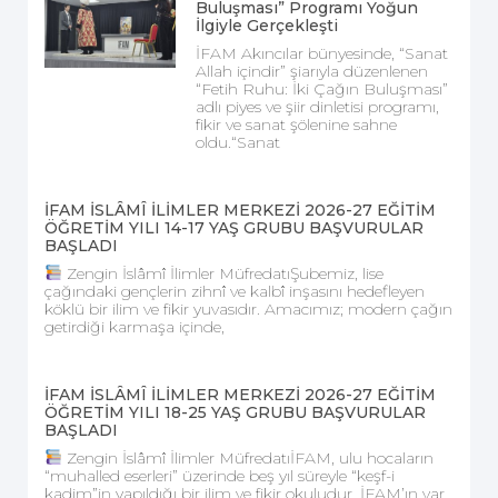
Buluşması” Programı Yoğun
İlgiyle Gerçekleşti
İFAM Akıncılar bünyesinde, “Sanat
Allah içindir” şiarıyla düzenlenen
“Fetih Ruhu: İki Çağın Buluşması”
adlı piyes ve şiir dinletisi programı,
fikir ve sanat şölenine sahne
oldu.“Sanat
İFAM İSLÂMÎ İLİMLER MERKEZİ 2026-27 EĞİTİM
ÖĞRETİM YILI 14-17 YAŞ GRUBU BAŞVURULAR
BAŞLADI
Zengin İslâmî İlimler MüfredatıŞubemiz, lise
çağındaki gençlerin zihnî ve kalbî inşasını hedefleyen
köklü bir ilim ve fikir yuvasıdır. Amacımız; modern çağın
getirdiği karmaşa içinde,
İFAM İSLÂMÎ İLİMLER MERKEZİ 2026-27 EĞİTİM
ÖĞRETİM YILI 18-25 YAŞ GRUBU BAŞVURULAR
BAŞLADI
Zengin İslâmî İlimler MüfredatıİFAM, ulu hocaların
“muhalled eserleri” üzerinde beş yıl süreyle “keşf-i
kadim”in yapıldığı bir ilim ve fikir okuludur. İFAM’ın var