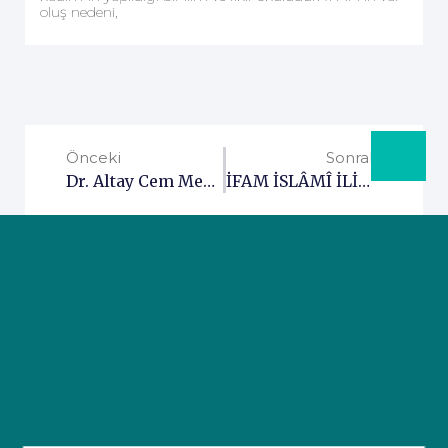
oluş nedeni,
Önceki
Sonraki
Dr. Altay Cem Meriç İFAM’ı Ziyaret Etti
İFAM İSLÂMÎ İLİMLER MERKEZİ 2026-27 EĞİTİM ÖĞRETİM YILI 18-25 YAŞ GRUBU BAŞVURULAR BAŞLADI