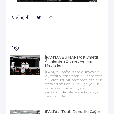
Paylaş:
Diğer
İFAM’DA BU HAFTA: Kıymetli
Âlimlerden Ziyaret Ve İlim
Meclisleri
İFAM, bu hafta İslam dünyasının
kıymetli âlimlerinden Muhammed
el-Beradûnî, Muhammed es-Sağîr
hocaları ağırladı. Oldukça yoğun
ve bereketli geçen ziyaret
kapsamında talebelerle bir araya
gelen alimler,
İFAM’da “Fetih Ruhu: İki Çağın