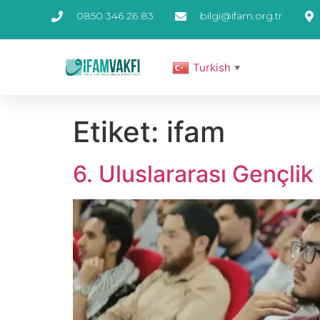
0850 346 26 83
bilgi@ifam.org.tr
Turkish
▼
Etiket:
ifam
6. Uluslararası Gençli