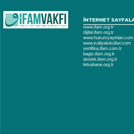
İNTERNET SAYFAL
www.ifam.org.tr
dijital.ifam.org.tr
www.hukumyayinlari.com
www.kulliyatokullari.com
sertifika.ifam.com.tr
bagis.ifam.org.tr
destek.ifam.org.tr
fetvahane.org.tr