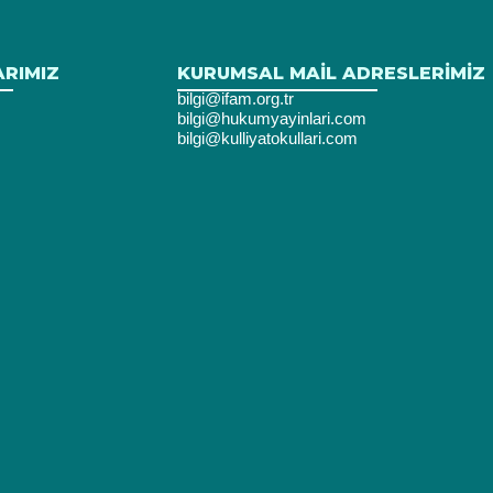
ARIMIZ
KURUMSAL MAIL ADRESLERIMIZ
bilgi@ifam.org.tr
bilgi@hukumyayinlari.com
bilgi@kulliyatokullari.com