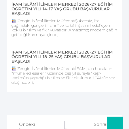
İFAM İSLÂMÎ İLİMLER MERKEZİ 2026-27 EĞİTİM
ÖĞRETİM YILI 14-17 YAŞ GRUBU BAŞVURULAR
BAŞLADI
Zengin İslâmî İlimler MüfredatıŞubemiz, lise
çağındaki gençlerin zihnî ve kalbî inşasını hedefleyen
köklü bir ilim ve fikir yuvasıdır. Amacımız; modern çağın
getirdiği karmaşa içinde,
İFAM İSLÂMÎ İLİMLER MERKEZİ 2026-27 EĞİTİM
ÖĞRETİM YILI 18-25 YAŞ GRUBU BAŞVURULAR
BAŞLADI
Zengin İslâmî İlimler MüfredatıİFAM, ulu hocaların
“muhalled eserleri” üzerinde beş yıl süreyle “keşf-i
kadim”in yapıldığı bir ilim ve fikir okuludur. İFAM’ın var
oluş nedeni,
Önceki
Sonraki