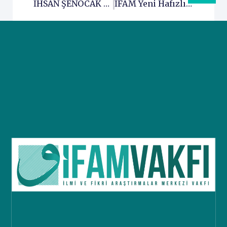
İHSAN ŞENOCAK HOCAMIZ İFAM UZEM TALEBELERİYLE BİR ARAYA GELDİ…
İFAM Yeni Hafızlık Binası İçin Bismillah