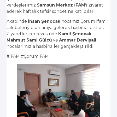
kardeşlerimiz
Samsun Merkez İFAM’ı
ziyaret
ederek haftalık tefsir sohbetine katıldılar.
Akabinde
İhsan Şenocak
hocamız Çorum İfam
talebeleriyle bir araya gelerek hasbihal ettiler.
Ziyaretler çerçevesinde
Kamil Şenocak
,
Mahmut Sami Gülcü
ve
Ammar Dervişali
hocalarımızla hasbihaller gerçekleştirildi.
#İFAM #ÇorumİFAM