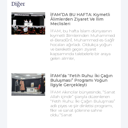
Diğer
İFAM’DA BU HAFTA: Kıymetli
Âlimlerden Ziyaret Ve İlim
Meclisleri
İFAM, bu hafta İslam dünyasının
kıymetli âlimlerinden Muhammed
el-Beradûnî, Muhammed es-Sağîr
hocaları ağırladı. Oldukça yoğun
ve bereketli geçen ziyaret
kapsamında talebelerle bir araya
gelen alimler,
İFAM’da “Fetih Ruhu: İki Çağın
Buluşması” Programı Yoğun
İlgiyle Gerçekleşti
İFAM Akıncılar bünyesinde, “Sanat
Allah içindir” şiarıyla düzenlenen
“Fetih Ruhu: İki Çağın Buluşması”
adlı piyes ve şiir dinletisi programı,
fikir ve sanat şölenine sahne
oldu.“Sanat