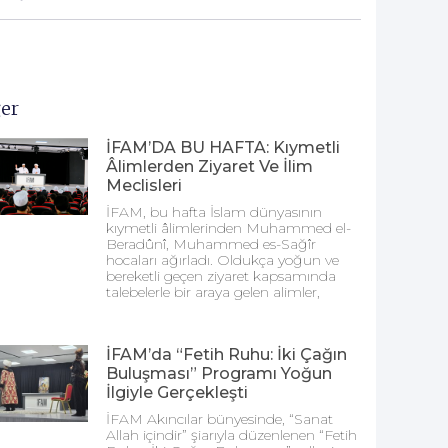
er
İFAM’DA BU HAFTA: Kıymetli
Âlimlerden Ziyaret Ve İlim
Meclisleri
İFAM, bu hafta İslam dünyasının
kıymetli âlimlerinden Muhammed el-
Beradûnî, Muhammed es-Sağîr
hocaları ağırladı. Oldukça yoğun ve
bereketli geçen ziyaret kapsamında
talebelerle bir araya gelen alimler,
İFAM’da “Fetih Ruhu: İki Çağın
Buluşması” Programı Yoğun
İlgiyle Gerçekleşti
İFAM Akıncılar bünyesinde, “Sanat
Allah içindir” şiarıyla düzenlenen “Fetih