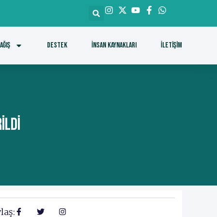
ağış
DESTEK
İnsan Kaynakları
İletişim
ildi
laş: