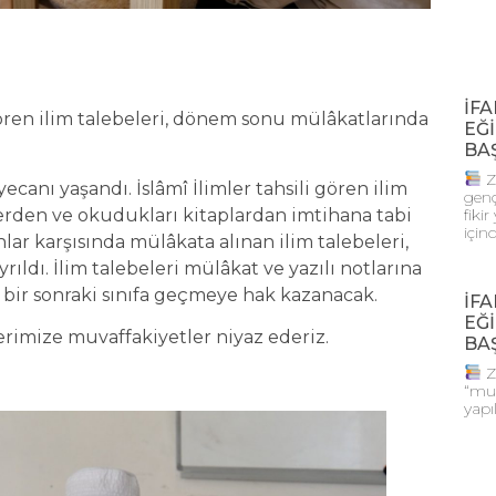
İFA
 gören ilim talebeleri, dönem sonu mülâkatlarında
EĞİ
BA
Z
canı yaşandı. İslâmî İlimler tahsili gören ilim
genç
erden ve okudukları kitaplardan imtihana tabi
fiki
için
r karşısında mülâkata alınan ilim talebeleri,
ldı. İlim talebeleri mülâkat ve yazılı notlarına
k bir sonraki sınıfa geçmeye hak kazanacak.
İFA
EĞİ
rimize muvaffakiyetler niyaz ederiz.
BA
Z
“muh
yapı