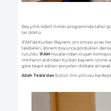
Beş yıllık İslâmî İlimler programında tahsil
ter döktü.
İFAM’da Kurban Bayramı izni öncesi sınav heye
talebeleri, dönem boyunca gördükleri dersl
tutuldu.
İFAM
hocalarından oluşan komisyonla
imtihanın ardından Kurban bayramı iznine ayrı
göre tespit edilen seviyeleri dikkate alınara
Allah Teâlâ’dan
bütün ilim yolcusu kardeşle