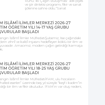
Ruhu: İki Çağın Buluşması” adlı piyes
ve şiir dinletisi programı, fikir ve sanat
şölenine sahne oldu.“Sanat
M İSLÂMÎ İLİMLER MERKEZİ 2026-27
TİM ÖĞRETİM YILI 14-17 YAŞ GRUBU
ŞVURULAR BAŞLADI
engin İslâmî İlimler MüfredatıŞubemiz, lise çağındaki
lerin zihnî ve kalbî inşasını hedefleyen köklü bir ilim ve
r yuvasıdır. Amacımız; modern çağın getirdiği karmaşa
de,
M İSLÂMÎ İLİMLER MERKEZİ 2026-27
TİM ÖĞRETİM YILI 18-25 YAŞ GRUBU
ŞVURULAR BAŞLADI
engin İslâmî İlimler MüfredatıİFAM, ulu hocaların
alled eserleri” üzerinde beş yıl süreyle “keşf-i kadim”in
ldığı bir ilim ve fikir okuludur. İFAM’ın var oluş nedeni,