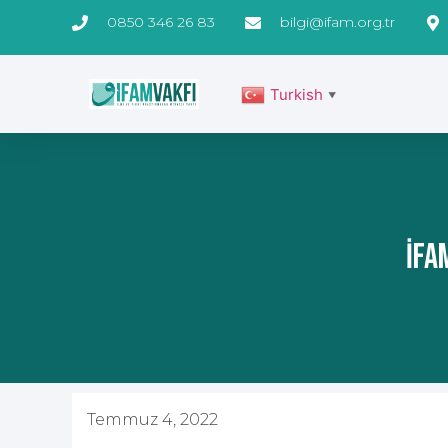
0850 346 26 83
bilgi@ifam.org.tr
Turkish
▼
İFA
Temmuz 4, 2022