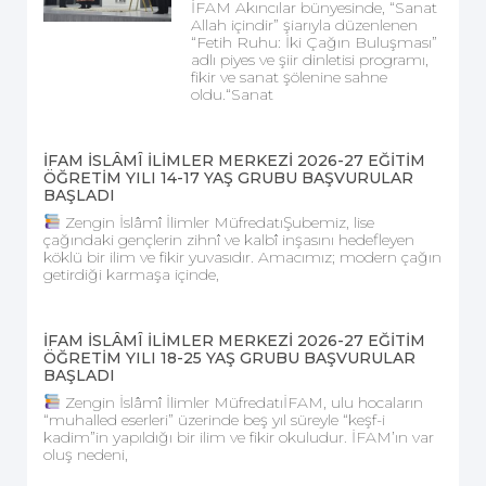
İFAM Akıncılar bünyesinde, “Sanat
Allah içindir” şiarıyla düzenlenen
“Fetih Ruhu: İki Çağın Buluşması”
adlı piyes ve şiir dinletisi programı,
fikir ve sanat şölenine sahne
oldu.“Sanat
İFAM İSLÂMÎ İLİMLER MERKEZİ 2026-27 EĞİTİM
ÖĞRETİM YILI 14-17 YAŞ GRUBU BAŞVURULAR
BAŞLADI
Zengin İslâmî İlimler MüfredatıŞubemiz, lise
çağındaki gençlerin zihnî ve kalbî inşasını hedefleyen
köklü bir ilim ve fikir yuvasıdır. Amacımız; modern çağın
getirdiği karmaşa içinde,
İFAM İSLÂMÎ İLİMLER MERKEZİ 2026-27 EĞİTİM
ÖĞRETİM YILI 18-25 YAŞ GRUBU BAŞVURULAR
BAŞLADI
Zengin İslâmî İlimler MüfredatıİFAM, ulu hocaların
“muhalled eserleri” üzerinde beş yıl süreyle “keşf-i
kadim”in yapıldığı bir ilim ve fikir okuludur. İFAM’ın var
oluş nedeni,