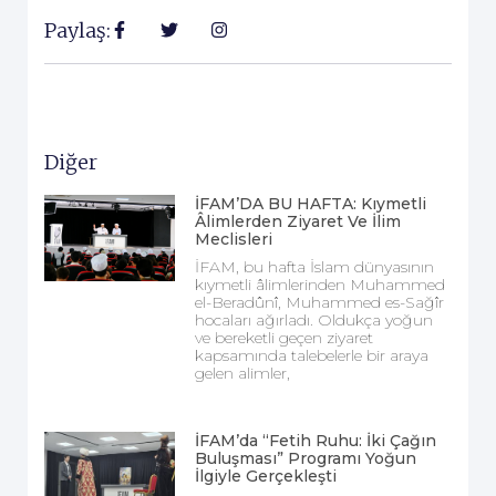
Paylaş:
Diğer
İFAM’DA BU HAFTA: Kıymetli
Âlimlerden Ziyaret Ve İlim
Meclisleri
İFAM, bu hafta İslam dünyasının
kıymetli âlimlerinden Muhammed
el-Beradûnî, Muhammed es-Sağîr
hocaları ağırladı. Oldukça yoğun
ve bereketli geçen ziyaret
kapsamında talebelerle bir araya
gelen alimler,
İFAM’da “Fetih Ruhu: İki Çağın
Buluşması” Programı Yoğun
İlgiyle Gerçekleşti