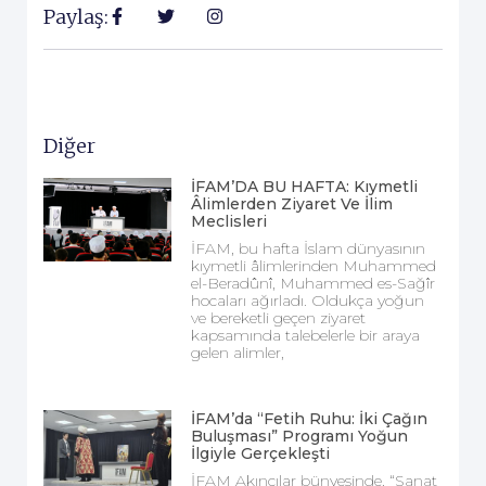
Paylaş:
Diğer
İFAM’DA BU HAFTA: Kıymetli
Âlimlerden Ziyaret Ve İlim
Meclisleri
İFAM, bu hafta İslam dünyasının
kıymetli âlimlerinden Muhammed
el-Beradûnî, Muhammed es-Sağîr
hocaları ağırladı. Oldukça yoğun
ve bereketli geçen ziyaret
kapsamında talebelerle bir araya
gelen alimler,
İFAM’da “Fetih Ruhu: İki Çağın
Buluşması” Programı Yoğun
İlgiyle Gerçekleşti
İFAM Akıncılar bünyesinde, “Sanat