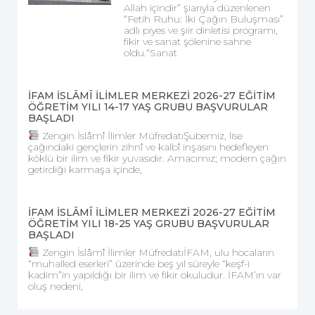
Allah içindir” şiarıyla düzenlenen
“Fetih Ruhu: İki Çağın Buluşması”
adlı piyes ve şiir dinletisi programı,
fikir ve sanat şölenine sahne
oldu.“Sanat
İFAM İSLÂMÎ İLİMLER MERKEZİ 2026-27 EĞİTİM
ÖĞRETİM YILI 14-17 YAŞ GRUBU BAŞVURULAR
BAŞLADI
Zengin İslâmî İlimler MüfredatıŞubemiz, lise
çağındaki gençlerin zihnî ve kalbî inşasını hedefleyen
köklü bir ilim ve fikir yuvasıdır. Amacımız; modern çağın
getirdiği karmaşa içinde,
İFAM İSLÂMÎ İLİMLER MERKEZİ 2026-27 EĞİTİM
ÖĞRETİM YILI 18-25 YAŞ GRUBU BAŞVURULAR
BAŞLADI
Zengin İslâmî İlimler MüfredatıİFAM, ulu hocaların
“muhalled eserleri” üzerinde beş yıl süreyle “keşf-i
kadim”in yapıldığı bir ilim ve fikir okuludur. İFAM’ın var
oluş nedeni,