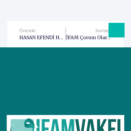
Önceki
Sonraki
HASAN EFENDİ HAZRETLERİ’Nİ DAR-I BEKAYA UĞURLADIK
İFAM Çorum Olarak Katil İsrail’in Refah Saldırısını Telin Ettik