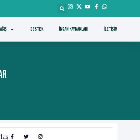
ağış
DESTEK
İnsan Kaynakları
İletişim
AR
laş: