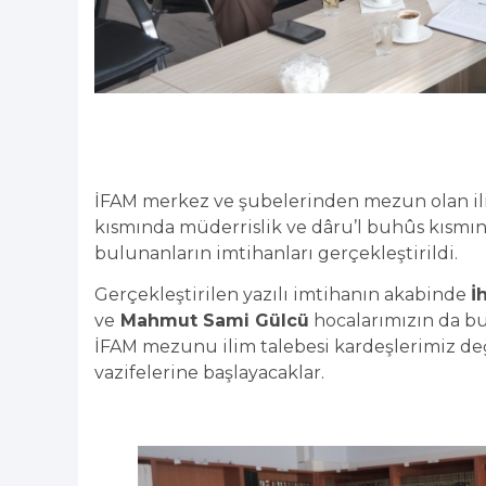
İFAM merkez ve şubelerinden mezun olan ili
kısmında müderrislik ve dâru’l buhûs kısmın
bulunanların imtihanları gerçekleştirildi.
Gerçekleştirilen yazılı imtihanın akabinde
İ
ve
Mahmut Sami Gülcü
hocalarımızın da b
İFAM mezunu ilim talebesi kardeşlerimiz 
vazifelerine başlayacaklar.