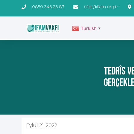
0850 346 26 83
bilgi@ifam.org.tr
Turkish
▼
TEDRÎS V
GERÇEKLE
Eylül 21, 2022