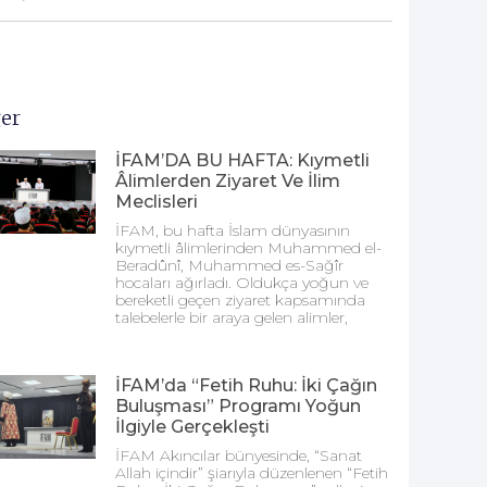
er
İFAM’DA BU HAFTA: Kıymetli
Âlimlerden Ziyaret Ve İlim
Meclisleri
İFAM, bu hafta İslam dünyasının
kıymetli âlimlerinden Muhammed el-
Beradûnî, Muhammed es-Sağîr
hocaları ağırladı. Oldukça yoğun ve
bereketli geçen ziyaret kapsamında
talebelerle bir araya gelen alimler,
İFAM’da “Fetih Ruhu: İki Çağın
Buluşması” Programı Yoğun
İlgiyle Gerçekleşti
İFAM Akıncılar bünyesinde, “Sanat
Allah içindir” şiarıyla düzenlenen “Fetih