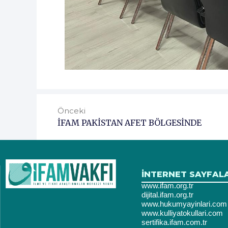
Önceki
İFAM PAKİSTAN AFET BÖLGESİNDE
İNTERNET SAYFAL
www.ifam.org.tr
dijital.ifam.org.tr
www.hukumyayinlari.com
www.kulliyatokullari.com
sertifika.ifam.com.tr