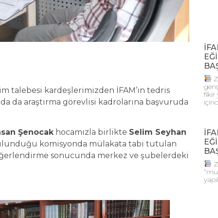
İFA
EĞİ
BA
Z
genç
m talebesi kardeşlerimizden İFAM’ın tedris
fiki
da da araştırma görevlisi kadrolarına başvuruda
için
hsan Şenocak
hocamızla birlikte
Selim Seyhan
İFA
EĞİ
ulunduğu komisyonda mülakata tabi tutulan
BA
değerlendirme sonucunda merkez ve şubelerdeki
Z
“muh
yapı