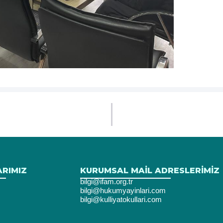
ARIMIZ
KURUMSAL MAIL ADRESLERIMIZ
bilgi@ifam.org.tr
bilgi@hukumyayinlari.com
bilgi@kulliyatokullari.com