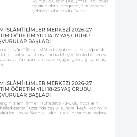
Ruhu: İki Çağın Buluşması” adlı piyes
ve şiir dinletisi programı, fikir ve sanat
şölenine sahne oldu.“Sanat
M İSLÂMÎ İLİMLER MERKEZİ 2026-27
TİM ÖĞRETİM YILI 14-17 YAŞ GRUBU
ŞVURULAR BAŞLADI
engin İslâmî İlimler MüfredatıŞubemiz, lise çağındaki
lerin zihnî ve kalbî inşasını hedefleyen köklü bir ilim ve
r yuvasıdır. Amacımız; modern çağın getirdiği karmaşa
de,
M İSLÂMÎ İLİMLER MERKEZİ 2026-27
TİM ÖĞRETİM YILI 18-25 YAŞ GRUBU
ŞVURULAR BAŞLADI
engin İslâmî İlimler MüfredatıİFAM, ulu hocaların
alled eserleri” üzerinde beş yıl süreyle “keşf-i kadim”in
ldığı bir ilim ve fikir okuludur. İFAM’ın var oluş nedeni,