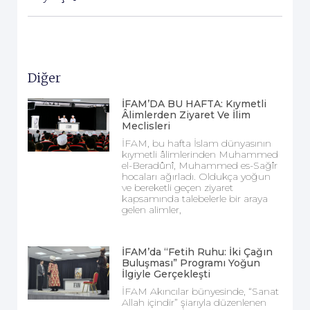
Diğer
İFAM’DA BU HAFTA: Kıymetli
Âlimlerden Ziyaret Ve İlim
Meclisleri
İFAM, bu hafta İslam dünyasının
kıymetli âlimlerinden Muhammed
el-Beradûnî, Muhammed es-Sağîr
hocaları ağırladı. Oldukça yoğun
ve bereketli geçen ziyaret
kapsamında talebelerle bir araya
gelen alimler,
İFAM’da “Fetih Ruhu: İki Çağın
Buluşması” Programı Yoğun
İlgiyle Gerçekleşti
İFAM Akıncılar bünyesinde, “Sanat
Allah içindir” şiarıyla düzenlenen