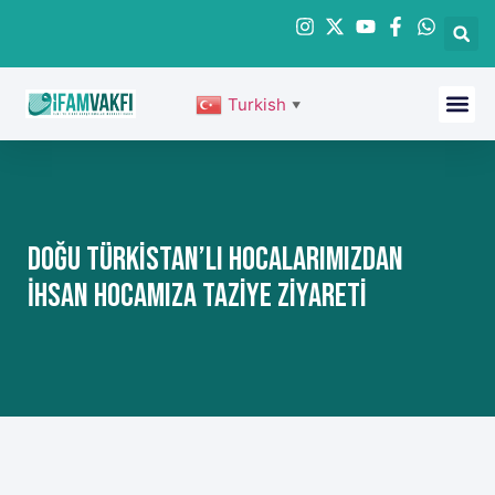
Turkish
▼
Doğu Türkistan’lı Hocalarımızdan
İhsan Hocamıza Taziye Ziyareti