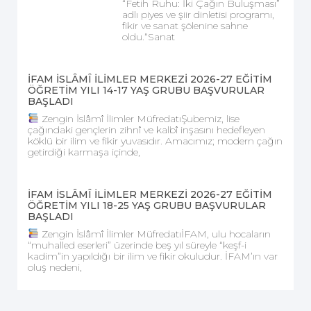
“Fetih Ruhu: İki Çağın Buluşması”
adlı piyes ve şiir dinletisi programı,
fikir ve sanat şölenine sahne
oldu.“Sanat
İFAM İSLÂMÎ İLİMLER MERKEZİ 2026-27 EĞİTİM
ÖĞRETİM YILI 14-17 YAŞ GRUBU BAŞVURULAR
BAŞLADI
Zengin İslâmî İlimler MüfredatıŞubemiz, lise
çağındaki gençlerin zihnî ve kalbî inşasını hedefleyen
köklü bir ilim ve fikir yuvasıdır. Amacımız; modern çağın
getirdiği karmaşa içinde,
İFAM İSLÂMÎ İLİMLER MERKEZİ 2026-27 EĞİTİM
ÖĞRETİM YILI 18-25 YAŞ GRUBU BAŞVURULAR
BAŞLADI
Zengin İslâmî İlimler MüfredatıİFAM, ulu hocaların
“muhalled eserleri” üzerinde beş yıl süreyle “keşf-i
kadim”in yapıldığı bir ilim ve fikir okuludur. İFAM’ın var
oluş nedeni,