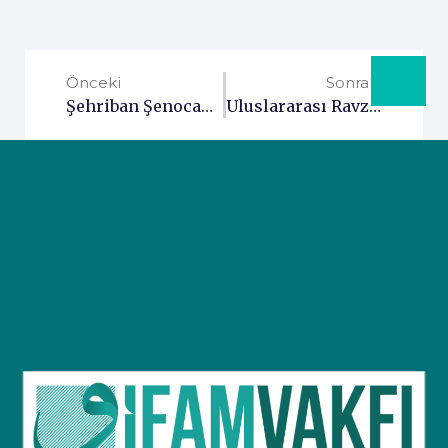
Önceki
Sonraki
Şehriban Şenocak Annemiz Rahmet-I Rahmân’a Vâsıl Oldu
Uluslararası Ravza Derneği Başkanı Abdullah Ağbektaş Hocaefendi Ve Beraberindeki Heyet İhsan Şenocak Hocamızı Taziye Için Ziyaret Etti.