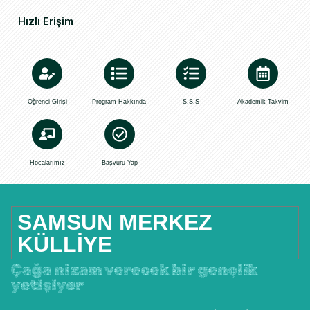
Hızlı Erişim
Öğrenci Gİrişi
Program Hakkında
S.S.S
Akademik Takvim
Hocalarımız
Başvuru Yap
SAMSUN MERKEZ
KÜLLIYE
Çağa nizam verecek bir gençlik
yetişiyor