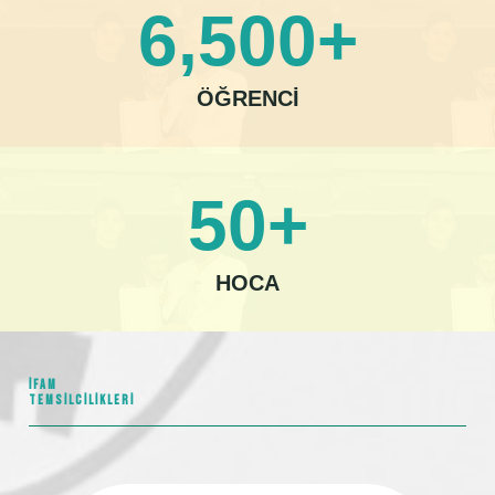
6,500
+
ÖĞRENCİ
50
+
HOCA
İFAM
TEMSILCILIKLERI