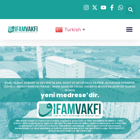
Turkish
▼
İFAM; İSLAM’I, KEŞMIRÎ VE KEVSERÎ’DE ILIM, NEDVÎ VE NECIP FAZIL’DA FIKIR, ALI HAYDAR EFENDI’DE
ZÜHD, II. ABDULHAMID’DE FERASET, İMAM ŞAMIL’DE CIHAD, HASAN EL BENNA’DA AKSIYON OLARAK
GÖREN
yeni medrese’dir.
Milletimizin maddi ve manevi desteğiyle bugünlere gelen İLMİ ve FİKRİ ARAŞTIRMALAR MERKEZİ VAKFI/
İFAM’DA 2000 civarında genç örgün ve açık öğretim üniversite ile birlikte; binlerce kardeşimiz de İFAM UZEM
programında(5 yıl) yüksek seviyede İslami ilimler okumaktadır. İslam’a göre yeni bir dünya kurma
idealindeki ilim ve dava adamlarını yetiştirme yolunda bir kilometre taşı olan İFAM bu çağın SÜLEYMANİYESİ
olmaya namzet bir ilim ve fikir merkezidir.