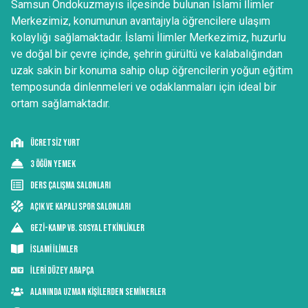
Samsun Ondokuzmayıs ilçesinde bulunan İslami İlimler
Merkezimiz, konumunun avantajıyla öğrencilere ulaşım
kolaylığı sağlamaktadır. İslami İlimler Merkezimiz, huzurlu
ve doğal bir çevre içinde, şehrin gürültü ve kalabalığından
uzak sakin bir konuma sahip olup öğrencilerin yoğun eğitim
temposunda dinlenmeleri ve odaklanmaları için ideal bir
ortam sağlamaktadır.
Ücretsiz YURT
3 Öğün Yemek
Ders Çalışma Salonları
Açık ve Kapalı Spor Salonları
Gezi-Kamp vb. Sosyal Etkinlikler
İslami İlimler
İleri Düzey Arapça
Alanında Uzman Kişilerden Seminerler